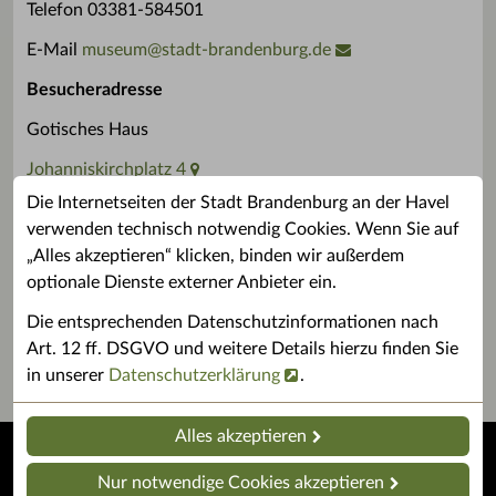
Telefon 03381-584501
E-Mail
museum
@
stadt-brandenburg.de
Besucheradresse
Gotisches Haus
Johanniskirchplatz 4
Die Internetseiten der Stadt Brandenburg an der Havel
14770 Brandenburg an der Havel
verwenden technisch notwendig Cookies. Wenn Sie auf
Für konkrete Fragen finden Sie hier Ihre
„Alles akzeptieren“ klicken, binden wir außerdem
Ansprechpartner*innen
optionale Dienste externer Anbieter ein.
facebook
Die entsprechenden Datenschutzinformationen nach
Instagram
Art. 12 ff. DSGVO und weitere Details hierzu finden Sie
in unserer
Datenschutzerklärung
.
Alles akzeptieren
Startseite
Barrierefreiheit
Nur notwendige Cookies akzeptieren
Impressum
Datenschutz