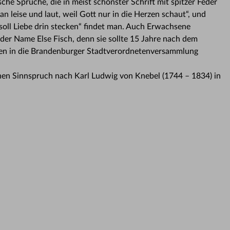
che Sprüche, die in meist schönster Schrift mit spitzer Feder
 leise und laut, weil Gott nur in die Herzen schaut“, und
n soll Liebe drin stecken“ findet man. Auch Erwachsene
s der Name Else Fisch, denn sie sollte 15 Jahre nach dem
rauen in die Brandenburger Stadtverordnetenversammlung
nen Sinnspruch nach Karl Ludwig von Knebel (1744 – 1834) in