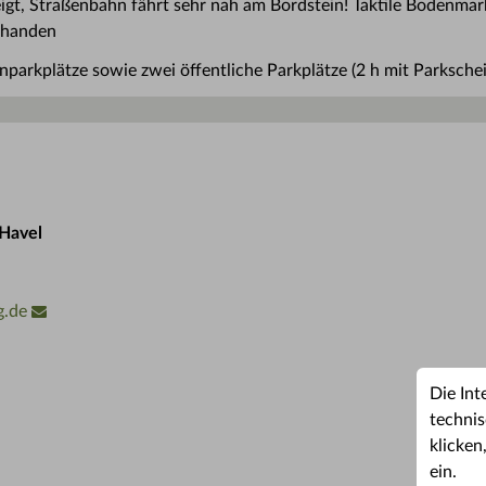
neigt, Straßenbahn fährt sehr nah am Bordstein! Taktile Bodenma
rhanden
nparkplätze sowie zwei öffentliche Parkplätze (2 h mit Parksche
Havel
g.de
Die Int
technis
klicken
ein.