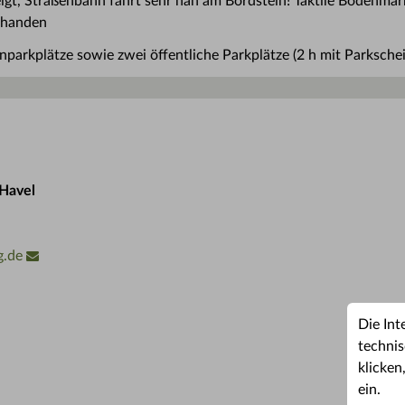
neigt, Straßenbahn fährt sehr nah am Bordstein! Taktile Bodenma
rhanden
nparkplätze sowie zwei öffentliche Parkplätze (2 h mit Parksche
Havel
g.de
Die Int
technis
klicken
ein.