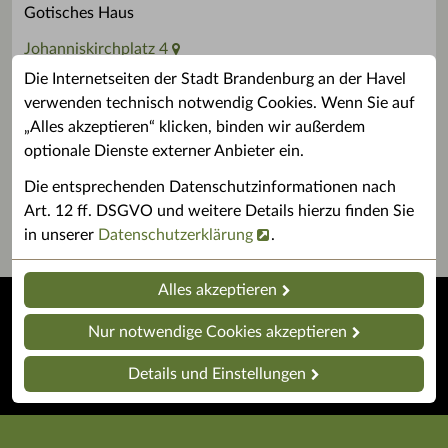
Gotisches Haus
Johanniskirchplatz 4
Die Internetseiten der Stadt Brandenburg an der Havel
14770 Brandenburg an der Havel
verwenden technisch notwendig Cookies. Wenn Sie auf
Für konkrete Fragen finden Sie hier Ihre
„Alles akzeptieren“ klicken, binden wir außerdem
Ansprechpartner*innen
optionale Dienste externer Anbieter ein.
facebook
Die entsprechenden Datenschutzinformationen nach
Instagram
Art. 12 ff. DSGVO und weitere Details hierzu finden Sie
in unserer
Datenschutzerklärung
.
Alles akzeptieren
Startseite
Barrierefreiheit
Nur notwendige Cookies akzeptieren
Impressum
Datenschutz
Details und Einstellungen
Kontakt
English Version