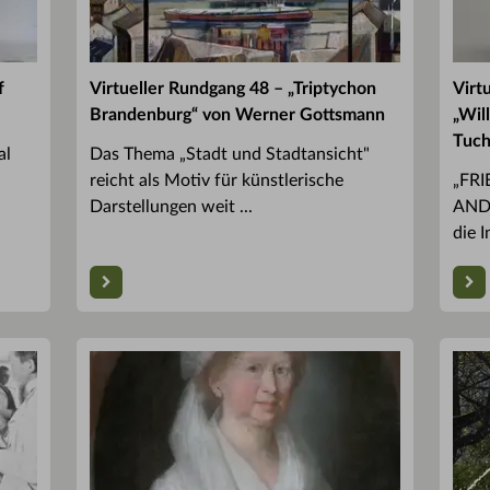
f
Virtueller Rundgang 48 – „Triptychon
Virt
Brandenburg“ von Werner Gottsmann
„Wil
Tuch
al
Das Thema „Stadt und Stadtansicht"
reicht als Motiv für künstlerische
„FR
Darstellungen weit ...
ANDR
die I