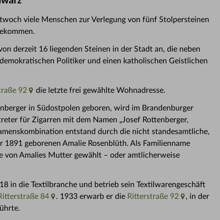
hwarz
twoch viele Menschen zur Verlegung von fünf Stolpersteinen
ngekommen.
von derzeit 16 liegenden Steinen in der Stadt an, die neben
emokratischen Politiker und einen katholischen Geistlichen
traße 92
die letzte frei gewählte Wohnadresse.
enberger in Südostpolen geboren, wird im Brandenburger
reter für Zigarren mit dem Namen „Josef Rottenberger,
amenskombination entstand durch die nicht standesamtliche,
der 1891 geborenen Amalie Rosenblüth. Als Familienname
von Amalies Mutter gewählt – oder amtlicherweise
 in die Textilbranche und betrieb sein Textilwarengeschäft
Ritterstraße 84
. 1933 erwarb er die
Ritterstraße 92
, in der
ührte.