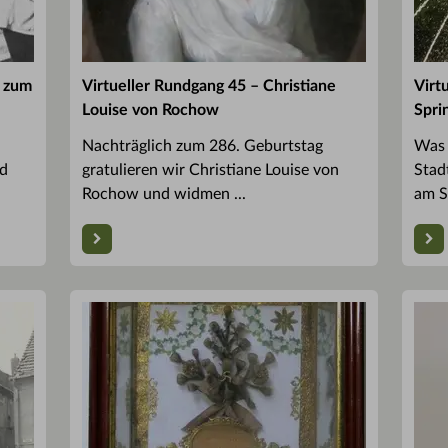
g zum
Virtueller Rundgang 45 – Christiane
Virt
Louise von Rochow
Spri
Nachträglich zum 286. Geburtstag
Was 
nd
gratulieren wir Christiane Louise von
Stad
Rochow und widmen ...
am S