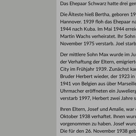
Das Ehepaar Schwarz hatte drei ge
Die Älteste hieß Bertha, geboren 19
Hannover. 1939 floh das Ehepaar na
1944 nach Kuba. Im Mai 1944 erreich
Martin Wachs verheiratet. Ihr Soh
November 1975 verstarb. Joel starb 
Der mittlere Sohn Max wurde im Jun
der Verhaftung der Eltern, emigrie
City im Frühjahr 1939. Zunächst ka
Bruder Herbert wieder, der 1923 in
1941 von Belgien aus über Marseill
Uhrmacher eröffneten ein Juwelierg
verstarb 1997, Herbert zwei Jahre s
Ihren Eltern, Josef und Amalie, war
Oktober 1938 verhaftet. Ihnen wur
vorgenommen zu haben. Josef wurde
Die für den 26. November 1938 geb