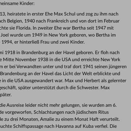
meinsame Kinder:
13, heiratete in erster Ehe Max Schul und zog zu ihm nach
ch Belgien, 1940 nach Frankreich und von dort im Februar
te sie Florida. In zweiter Ehe war Bertha seit 1947 mit
n Joel wurde um 1949 in New York geboren, wo Bertha im
1994, er hinterließ Frau und zwei Kinder.
i 1918 in Brandenburg an der Havel geboren. Er floh nach
rte Mitte November 1938 in die USA und erreichte New York
m er bei Verwandten unter und traf dort 1941 seinen jüngeren
 Brandenburg an der Havel das Licht der Welt erblickte und
e in die USA ausgewandert war. Max und Herbert als gelernter
eschäft, später unterstützt durch die Schwester. Max
päter.
 die Ausreise leider nicht mehr gelungen, sie wurden am 6.
de vorgeworfen, Schlachtungen nach jüdischem Ritus
 zu drei Monaten, Amalie zu einem Monat Haft verurteilt.
uchte Schiffspassage nach Havanna auf Kuba verfiel. Die